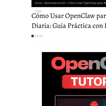
Inicio
Automatización
Cómo Usar OpenClaw para Aut
2026
Cómo Usar OpenClaw para
Diaria: Guía Práctica con
5.3.26