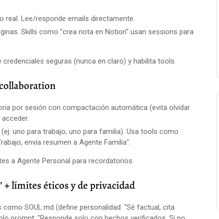
po real. Lee/responde emails directamente.
áginas. Skills como "crea nota en Notion" usan sessions para
redenciales seguras (nunca en claro) y habilita tools.
collaboration
oria por sesión con compactación automática (evita olvidar
 acceder.
 (ej: uno para trabajo, uno para familia). Usa tools como
rabajo, envía resumen a Agente Familia".
tes a Agente Personal para recordatorios.
+ límites éticos y de privacidad
s como SOUL.md (define personalidad: "Sé factual, cita
plo prompt: "Responde solo con hechos verificados. Si no