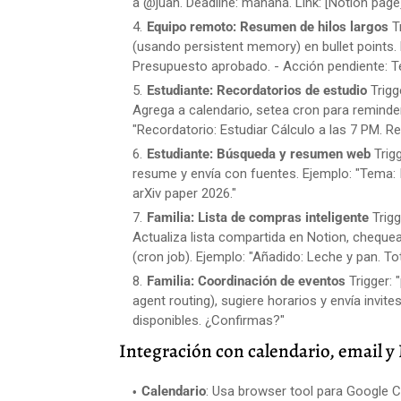
a @juan. Deadline: mañana. Link: [Notion page
Equipo remoto: Resumen de hilos largos
Tr
(usando persistent memory) en bullet points. 
Presupuesto aprobado. - Acción pendiente: T
Estudiante: Recordatorios de estudio
Trigg
Agrega a calendario, setea cron para reminde
"Recordatorio: Estudiar Cálculo a las 7 PM. Re
Estudiante: Búsqueda y resumen web
Trigg
resume y envía con fuentes. Ejemplo: "Tema: 
arXiv paper 2026."
Familia: Lista de compras inteligente
Trigg
Actualiza lista compartida en Notion, chequea
(cron job). Ejemplo: "Añadido: Leche y pan. To
Familia: Coordinación de eventos
Trigger: 
agent routing), sugiere horarios y envía invit
disponibles. ¿Confirmas?"
Integración con calendario, email y
Calendario
: Usa browser tool para Google Ca