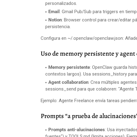
personalizados.
Email
: Gmail Pub/Sub para triggers en tiem
Notion
: Browser control para crear/editar p
persistencia.
Configura en ~/.openclaw/openclaw.json: Añade c
Uso de memory persistente y agent 
Memory persistente
: OpenClaw guarda hist
contextos largos). Usa sessions_history para
Agent collaboration
: Crea múltiples agentes
sessions_send para que colaboren: "Agente T
Ejemplo: Agente Freelance envía tareas pendien
Prompts “a prueba de alucinaciones” 
Prompts anti-alucinaciones
: Usa inyectado
fuentes") y TOOLS.md (limita acciones). Ejem