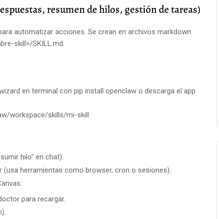
espuestas, resumen de hilos, gestión de tareas)
ara automatizar acciones. Se crean en archivos markdown
re-skill>/SKILL.md.
 wizard en terminal con pip install openclaw o descarga el app
law/workspace/skills/mi-skill
esumir hilo" en chat).
r (usa herramientas como browser, cron o sesiones).
 Canvas.
octor para recargar.
).