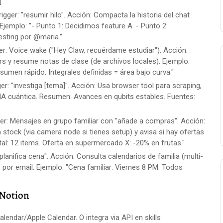
]"
igger: "resumir hilo". Acción: Compacta la historia del chat
Ejemplo: "- Punto 1: Decidimos feature A. - Punto 2:
esting por @maria."
er: Voice wake ("Hey Claw, recuérdame estudiar"). Acción:
rs y resume notas de clase (de archivos locales). Ejemplo:
sumen rápido: Integrales definidas = área bajo curva."
er: "investiga [tema]". Acción: Usa browser tool para scraping,
IA cuántica. Resumen: Avances en qubits estables. Fuentes:
er: Mensajes en grupo familiar con "añade a compras". Acción:
 stock (via camera node si tienes setup) y avisa si hay ofertas
tal: 12 items. Oferta en supermercado X: -20% en frutas."
"planifica cena". Acción: Consulta calendarios de familia (multi-
es por email. Ejemplo: "Cena familiar: Viernes 8 PM. Todos
 Notion
lendar/Apple Calendar. O integra via API en skills