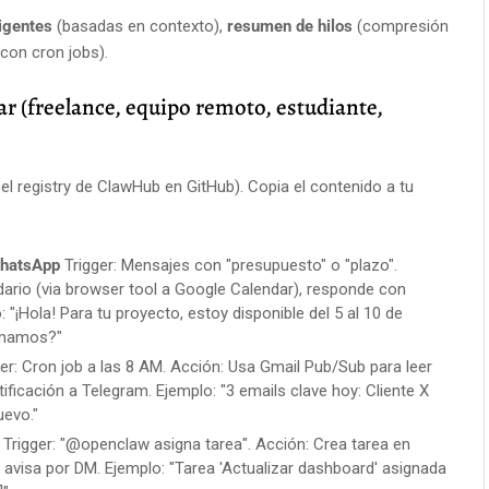
igentes
(basadas en contexto),
resumen de hilos
(compresión
con cron jobs).
iar (freelance, equipo remoto, estudiante,
el registry de ClawHub en GitHub). Copia el contenido a tu
WhatsApp
Trigger: Mensajes con "presupuesto" o "plazo".
dario (via browser tool a Google Calendar), responde con
o: "¡Hola! Para tu proyecto, estoy disponible del 5 al 10 de
rmamos?"
er: Cron job a las 8 AM. Acción: Usa Gmail Pub/Sub para leer
ificación a Telegram. Ejemplo: "3 emails clave hoy: Cliente X
uevo."
Trigger: "@openclaw asigna tarea". Acción: Crea tarea en
 avisa por DM. Ejemplo: "Tarea 'Actualizar dashboard' asignada