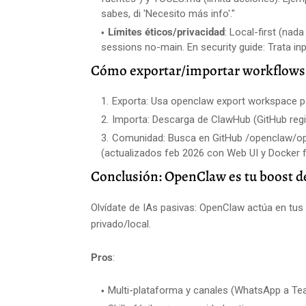
sabes, di 'Necesito más info'."
Límites éticos/privacidad
: Local-first (nad
sessions no-main. En security guide: Trata in
Cómo exportar/importar workflows
Exporta: Usa openclaw export workspace par
Importa: Descarga de ClawHub (GitHub regis
Comunidad: Busca en GitHub /openclaw/ope
(actualizados feb 2026 con Web UI y Docker f
Conclusión: OpenClaw es tu boost de
Olvídate de IAs pasivas: OpenClaw actúa en tus
privado/local.
Pros
:
Multi-plataforma y canales (WhatsApp a Te