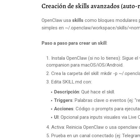
Creación de skills avanzados (auto-r
OpenClaw usa
skills
como bloques modulares p
simples en ~/.openclaw/workspace/skills/<nomb
Paso a paso para crear un skill
:
Instala OpenClaw (si no lo tienes): Sigue el
companion para macOS/iOS/Android.
Crea la carpeta del skill: mkdir -p ~/.openc
Edita SKILL.md con:
Descripción
: Qué hace el skill.
Triggers
: Palabras clave o eventos (ej: "r
Acciones
: Código o prompts para ejecuta
UI
: Opcional para inputs visuales via Live
Activa: Reinicia OpenClaw o usa openclaw d
Prueba en un canal conectado (ej: Telegram