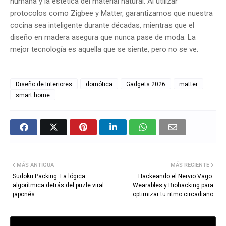
humana y la estética del material natural. Al utilizar
protocolos como Zigbee y Matter, garantizamos que nuestra
cocina sea inteligente durante décadas, mientras que el
diseño en madera asegura que nunca pase de moda. La
mejor tecnología es aquella que se siente, pero no se ve.
Diseño de Interiores
domótica
Gadgets 2026
matter
smart home
MÁS ANTIGUA
MÁS RECIENTE
Sudoku Packing: La lógica
Hackeando el Nervio Vago:
algorítmica detrás del puzle viral
Wearables y Biohacking para
japonés
optimizar tu ritmo circadiano