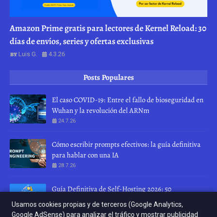
Amazon Prime gratis para lectores de Kernel Reload: 30
días de envíos, series y ofertas exclusivas
Luis G.
4.3.26
Posts Populares
El caso COVID-19: Entre el fallo de bioseguridad en
Wuhan y la revolución del ARNm
24.7.26
Cómo escribir prompts efectivos: la guía definitiva
para hablar con una IA
28.7.26
Guía Definitiva de Self-Hosting 2026: 50
herramientas para recuperar tu privacidad
Usamos cookies propias y de terceros (Google Analytics,
10.4.26
Google AdSense) para analizar el tráfico y mostrar publicidad