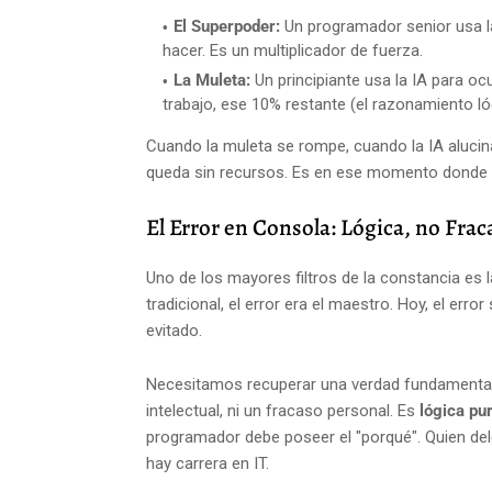
El Superpoder:
Un programador senior usa la 
hacer. Es un multiplicador de fuerza.
La Muleta:
Un principiante usa la IA para ocu
trabajo, ese 10% restante (el razonamiento l
Cuando la muleta se rompe, cuando la IA alucina
queda sin recursos. Es en ese momento donde la
El Error en Consola: Lógica, no Frac
Uno de los mayores filtros de la constancia es l
tradicional, el error era el maestro. Hoy, el er
evitado.
Necesitamos recuperar una verdad fundamental: 
intelectual, ni un fracaso personal. Es
lógica pu
programador debe poseer el "porqué". Quien delega
hay carrera en IT.