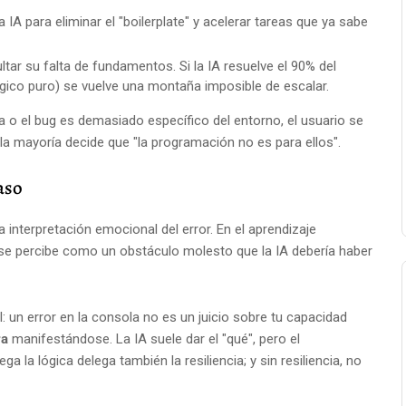
IA para eliminar el "boilerplate" y acelerar tareas que ya sabe
ltar su falta de fundamentos. Si la IA resuelve el 90% del
ógico puro) se vuelve una montaña imposible de escalar.
 o el bug es demasiado específico del entorno, el usuario se
 mayoría decide que "la programación no es para ellos".
aso
a interpretación emocional del error. En el aprendizaje
ror se percibe como un obstáculo molesto que la IA debería haber
un error en la consola no es un juicio sobre tu capacidad
ra
manifestándose. La IA suele dar el "qué", pero el
 la lógica delega también la resiliencia; y sin resiliencia, no