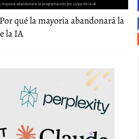
 la mayoría abandonará la programación por culpa de la IA
: Por qué la mayoría abandonará la
 la IA