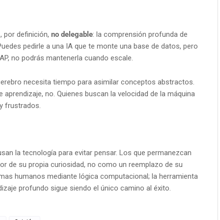
 por definición,
no delegable
: la comprensión profunda de
Puedes pedirle a una IA que te monte una base de datos, pero
CAP, no podrás mantenerla cuando escale.
cerebro necesita tiempo para asimilar conceptos abstractos.
e aprendizaje, no. Quienes buscan la velocidad de la máquina
y frustrados.
s usan la tecnología para evitar pensar. Los que permanezcan
dor de su propia curiosidad, no como un reemplazo de su
lemas humanos mediante lógica computacional; la herramienta
zaje profundo sigue siendo el único camino al éxito.