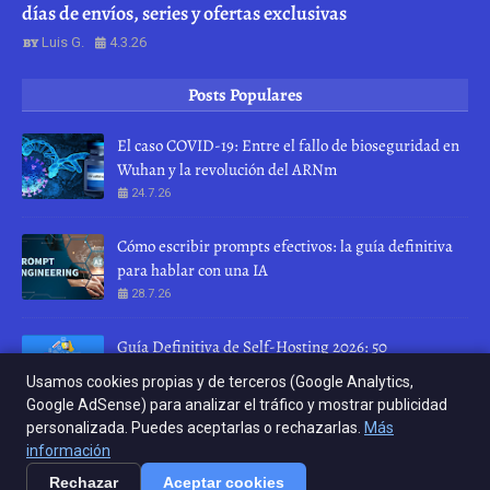
días de envíos, series y ofertas exclusivas
Luis G.
4.3.26
Posts Populares
El caso COVID-19: Entre el fallo de bioseguridad en
Wuhan y la revolución del ARNm
24.7.26
Cómo escribir prompts efectivos: la guía definitiva
para hablar con una IA
28.7.26
Guía Definitiva de Self-Hosting 2026: 50
herramientas para recuperar tu privacidad
Usamos cookies propias y de terceros (Google Analytics,
10.4.26
Google AdSense) para analizar el tráfico y mostrar publicidad
personalizada. Puedes aceptarlas o rechazarlas.
Más
INICIO
ABOUT
CONTACT US
información
Rechazar
Aceptar cookies
Crafted with
by
Crafted with
TemplatesYard
by
| Distributed by
KERNEL RELOAD
KERNEL RELOAD