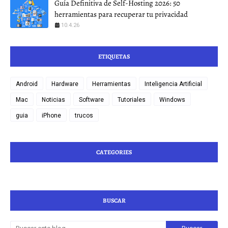
Guía Definitiva de Self-Hosting 2026: 50
herramientas para recuperar tu privacidad
10.4.26
ETIQUETAS
Android
Hardware
Herramientas
Inteligencia Artificial
Mac
Noticias
Software
Tutoriales
Windows
guia
iPhone
trucos
CATEGORIES
BUSCAR