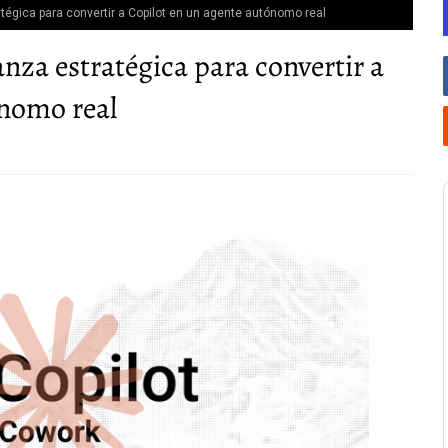
atégica para convertir a Copilot en un agente autónomo real
anza estratégica para convertir a
ónomo real