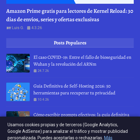
Amazon Prime gratis para lectores de Kernel Reload: 30
días de envíos, series y ofertas exclusivas
Luis G.
4.3.26
Posts Populares
El caso COVID-19: Entre el fallo de bioseguridad en
Wuhan y la revolución del ARNm
24.7.26
Guía Definitiva de Self-Hosting 2026: 50
herramientas para recuperar tu privacidad
10.4.26
Cómo escribir prompts efectivos: la guía definitiva
para hablar con una IA
Usamos cookies propias y de terceros (Google Analytics,
28.7.26
Google AdSense) para analizar el tráfico y mostrar publicidad
personalizada. Puedes aceptarlas o rechazarlas.
Más