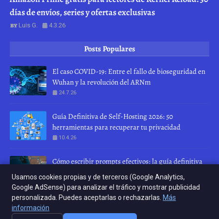
días de envíos, series y ofertas exclusivas
Luis G.
4.3.26
Posts Populares
El caso COVID-19: Entre el fallo de bioseguridad en
Wuhan y la revolución del ARNm
24.7.26
Guía Definitiva de Self-Hosting 2026: 50
herramientas para recuperar tu privacidad
10.4.26
Cómo escribir prompts efectivos: la guía definitiva
para hablar con una IA
Usamos cookies propias y de terceros (Google Analytics,
28.7.26
Google AdSense) para analizar el tráfico y mostrar publicidad
personalizada. Puedes aceptarlas o rechazarlas.
Más
INICIO
ABOUT
CONTACT US
información