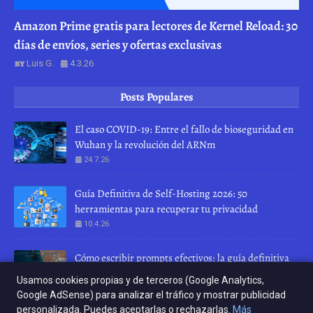
Amazon Prime gratis para lectores de Kernel Reload: 30
días de envíos, series y ofertas exclusivas
Luis G.
4.3.26
Posts Populares
El caso COVID-19: Entre el fallo de bioseguridad en
Wuhan y la revolución del ARNm
24.7.26
Guía Definitiva de Self-Hosting 2026: 50
herramientas para recuperar tu privacidad
10.4.26
Cómo escribir prompts efectivos: la guía definitiva
para hablar con una IA
Usamos cookies propias y de terceros (Google Analytics,
28.7.26
Google AdSense) para analizar el tráfico y mostrar publicidad
personalizada. Puedes aceptarlas o rechazarlas.
Más