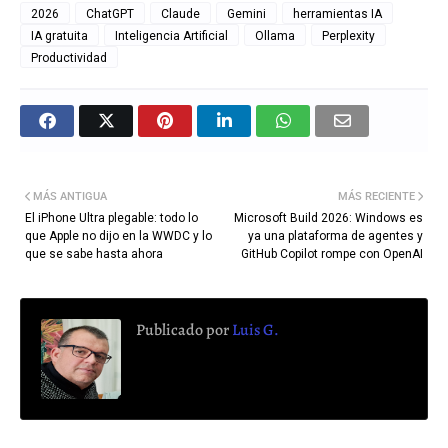
2026
ChatGPT
Claude
Gemini
herramientas IA
IA gratuita
Inteligencia Artificial
Ollama
Perplexity
Productividad
MÁS ANTIGUA
MÁS RECIENTE
El iPhone Ultra plegable: todo lo
Microsoft Build 2026: Windows es
que Apple no dijo en la WWDC y lo
ya una plataforma de agentes y
que se sabe hasta ahora
GitHub Copilot rompe con OpenAI
Publicado por
Luis G.