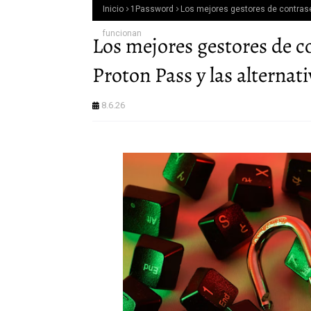
Inicio
1Password
Los mejores gestores de contrase
funcionan
Los mejores gestores de c
Proton Pass y las alternat
8.6.26