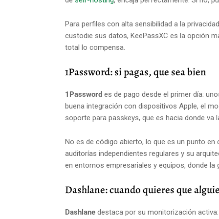
de
self-hosting
, encaja perfectamente. Si no, p
Para perfiles con alta sensibilidad a la privac
custodie sus datos, KeePassXC es la opción más
total lo compensa.
1Password: si pagas, que sea bien
1Password
es de pago desde el primer día: uno
buena integración con dispositivos Apple, el mo
soporte para passkeys, que es hacia donde va l
No es de código abierto, lo que es un punto en c
auditorías independientes regulares y su arquit
en entornos empresariales y equipos, donde la g
Dashlane: cuando quieres que alguien
Dashlane
destaca por su monitorización activa: