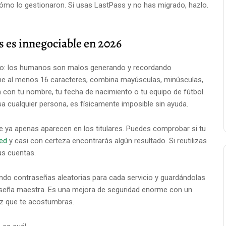
cómo lo gestionaron. Si usas LastPass y no has migrado, hazlo.
s es innegociable en 2026
lido: los humanos son malos generando y recordando
ne al menos 16 caracteres, combina mayúsculas, minúsculas,
 con tu nombre, tu fecha de nacimiento o tu equipo de fútbol.
sa cualquier persona, es físicamente imposible sin ayuda.
e ya apenas aparecen en los titulares. Puedes comprobar si tu
ed
y casi con certeza encontrarás algún resultado. Si reutilizas
us cuentas.
ndo contraseñas aleatorias para cada servicio y guardándolas
aseña maestra. Es una mejora de seguridad enorme con un
z que te acostumbras.