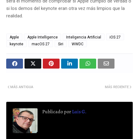
será el momento de comprobar si Apple cumplió de verdad o
si los demos del keynote eran otra vez más limpios que la
realidad.
Apple
Apple Intelligence
Inteligencia Artificial
iOS 27
keynote
macOS 27
Siri
WWDC
MÁS ANTIGUA
MÁS RECIENTE
Publicado por
Luis G.