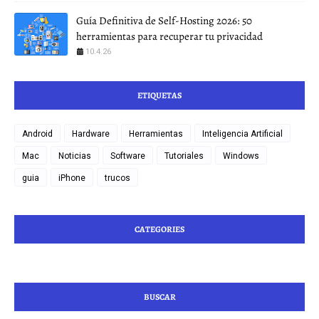
Guía Definitiva de Self-Hosting 2026: 50
herramientas para recuperar tu privacidad
10.4.26
ETIQUETAS
Android
Hardware
Herramientas
Inteligencia Artificial
Mac
Noticias
Software
Tutoriales
Windows
guia
iPhone
trucos
CATEGORIES
BUSCAR