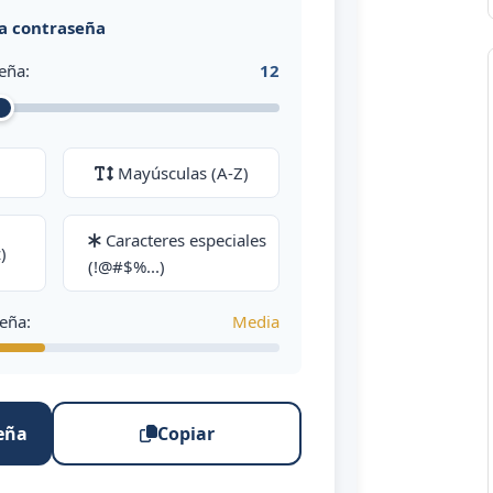
la contraseña
eña:
12
Mayúsculas (A-Z)
Caracteres especiales
)
(!@#$%...)
seña:
Media
eña
Copiar