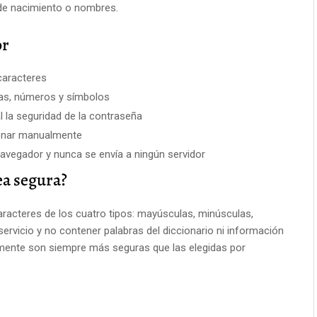
de nacimiento o nombres.
or
caracteres
as, números y símbolos
l la seguridad de la contraseña
ionar manualmente
avegador y nunca se envía a ningún servidor
ea segura?
acteres de los cuatro tipos: mayúsculas, minúsculas,
rvicio y no contener palabras del diccionario ni información
mente son siempre más seguras que las elegidas por