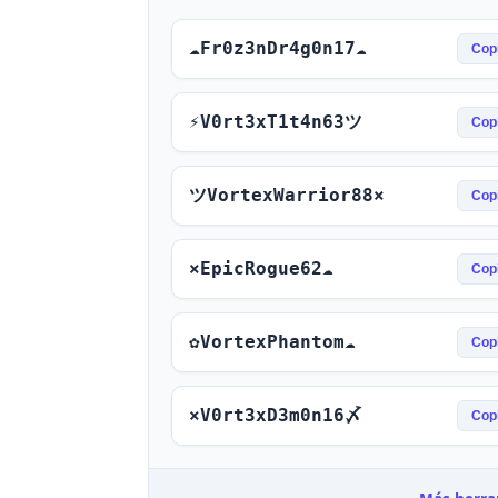
☁Fr0z3nDr4g0n17☁
Cop
⚡V0rt3xT1t4n63ツ
Cop
ツVortexWarrior88×
Cop
×EpicRogue62☁
Cop
✿VortexPhantom☁
Cop
×V0rt3xD3m0n16〆
Cop