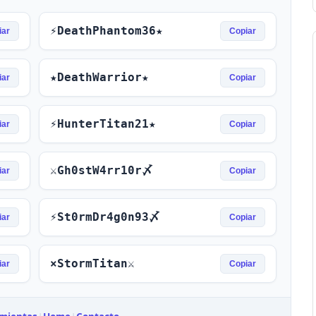
⚡DeathPhantom36★
iar
Copiar
★DeathWarrior★
iar
Copiar
⚡HunterTitan21★
iar
Copiar
⚔Gh0stW4rr10r〆
iar
Copiar
⚡St0rmDr4g0n93〆
iar
Copiar
×StormTitan⚔
iar
Copiar