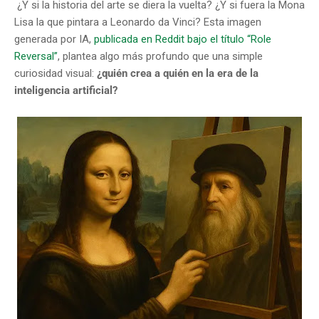
¿Y si la historia del arte se diera la vuelta? ¿Y si fuera la Mona
Lisa la que pintara a Leonardo da Vinci? Esta imagen
generada por IA,
publicada en Reddit bajo el título “Role
Reversal”
, plantea algo más profundo que una simple
curiosidad visual:
¿quién crea a quién en la era de la
inteligencia artificial?