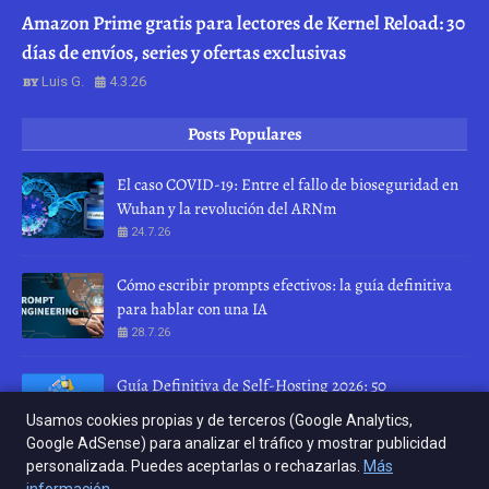
Amazon Prime gratis para lectores de Kernel Reload: 30
días de envíos, series y ofertas exclusivas
Luis G.
4.3.26
Posts Populares
El caso COVID-19: Entre el fallo de bioseguridad en
Wuhan y la revolución del ARNm
24.7.26
Cómo escribir prompts efectivos: la guía definitiva
para hablar con una IA
28.7.26
Guía Definitiva de Self-Hosting 2026: 50
herramientas para recuperar tu privacidad
Usamos cookies propias y de terceros (Google Analytics,
10.4.26
Google AdSense) para analizar el tráfico y mostrar publicidad
personalizada. Puedes aceptarlas o rechazarlas.
Más
INICIO
ABOUT
CONTACT US