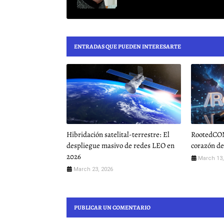
ENTRADAS QUE PUEDEN INTERESARTE
Hibridación satelital-terrestre: El
RootedCON
despliegue masivo de redes LEO en
corazón de
2026
March 13,
March 23, 2026
PUBLICAR UN COMENTARIO