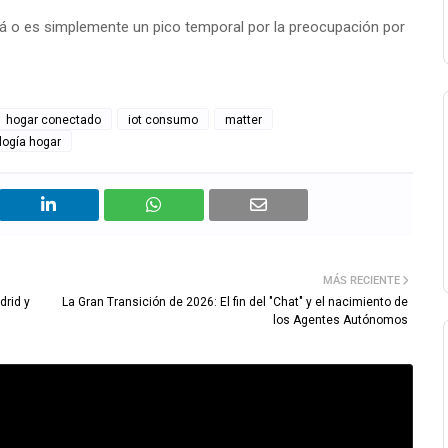
á o es simplemente un pico temporal por la preocupación por
hogar conectado
iot consumo
matter
logía hogar
MÁS RECIENTE
drid y
La Gran Transición de 2026: El fin del "Chat" y el nacimiento de
los Agentes Autónomos