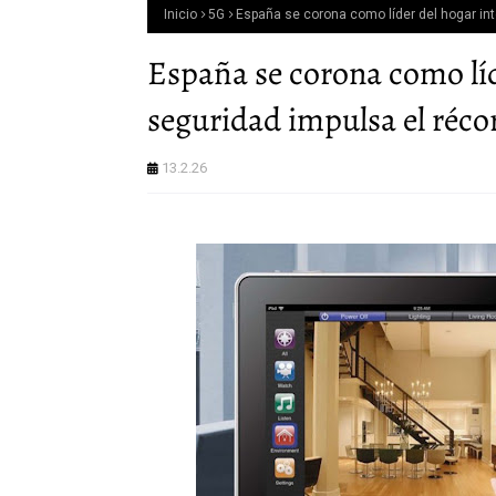
Inicio
5G
España se corona como líder del hogar int
España se corona como líd
seguridad impulsa el réco
13.2.26