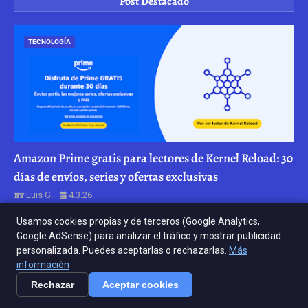
Post Destacado
TECNOLOGÍA
Amazon Prime gratis para lectores de Kernel Reload: 30
días de envíos, series y ofertas exclusivas
Luis G.
4.3.26
Usamos cookies propias y de terceros (Google Analytics,
Posts Populares
Google AdSense) para analizar el tráfico y mostrar publicidad
personalizada. Puedes aceptarlas o rechazarlas.
Más
El caso COVID-19: Entre el fallo de bioseguridad en
información
Wuhan y la revolución del ARNm
Rechazar
Aceptar cookies
24.7.26